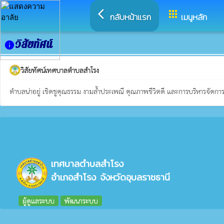
arrow_back_ios
apps
กลับหน้าแรก
เมนูหลัก
วิสัยทัศน์
info
วิสัยทัศน์เทศบาลตำบลสำโรง
ตำบลน่าอยู่ เชิดชูคุณธรรม งามล้ำประเพณี คุณภาพชีวิตดี และการบริหารจัดการท
เทศบาลตำบลสำโรง
อำเภอสำโรง จังหวัดอุบลราชธานี
ผู้ดูแลระบบ
พัฒนาระบบ