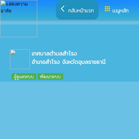
arrow_back_ios
apps
กลับหน้าแรก
เมนูหลัก
เทศบาลตำบลสำโรง
อำเภอสำโรง จังหวัดอุบลราชธานี
ผู้ดูแลระบบ
พัฒนาระบบ