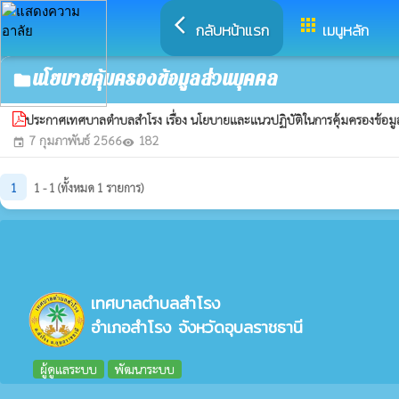
arrow_back_ios
apps
กลับหน้าแรก
เมนูหลัก
นโยบายคุ้มครองข้อมูลส่วนบุคคล
folder
ประกาศเทศบาลตำบลสำโรง เรื่อง นโยบายและแนวปฏิบัติในการคุ้มครองข้อม
7 กุมภาพันธ์ 2566
182
event
visibility
1
1 - 1 (ทั้งหมด 1 รายการ)
เทศบาลตำบลสำโรง
อำเภอสำโรง จังหวัดอุบลราชธานี
ผู้ดูแลระบบ
พัฒนาระบบ