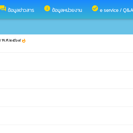
forum
info
check_circle
ข้อมูลข่าวสาร
ข้อมูลหน่วยงาน
e service / Q&
าณ พ.ศ.๒๕๖๙
whatshot