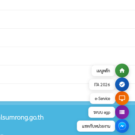
home
เมนูหลัก
verified
ITA 2026
desktop_windows
e-Service
view_list
ระบบ egp
lsumrong.go.th
แชทกับหน่วยงาน