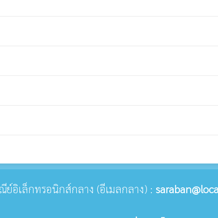
ษณีย์อิเล็กทรอนิกส์กลาง (อีเมลกลาง) :
saraban@loca