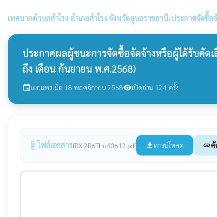
เทศบาลตำบลสำโรง
อำเภอสำโรง จังหวัดอุบลราชธานี
›
ประกาศจัดซื้อจ
ประกาศผลผู้ชนะการจัดซื้อจัดจ้างหรือผู้ได้รับ
ถึง เดือน กันยายน พ.ศ.2568)
เผยแพร่เมื่อ 18 พฤศจิกายน 2568
เปิดอ่าน 124 ครั้ง
event
visibility
ไฟล์เอกสาร
attach_file
ดาวน์โหลด
คั
fRXI2R6Thu40612.pdf
file_download
link